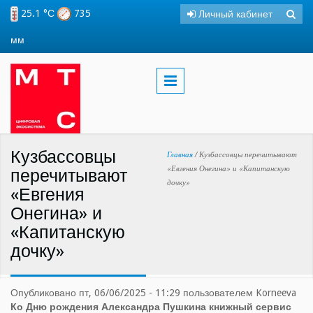
Перейти к основному содержанию
25.1 °С
735
Личный кабинет
Поиск
Фо
мм
пои
Кузбассовцы
Вы здесь
Главная
/
Кузбассовцы перечитывают
«Евгения Онегина» и «Капитанскую
перечитывают
дочку»
«Евгения
Онегина» и
«Капитанскую
дочку»
Опубликовано пт, 06/06/2025 - 11:29 пользователем
Korneeva
Ко Дню рождения Александра Пушкина книжный сервис