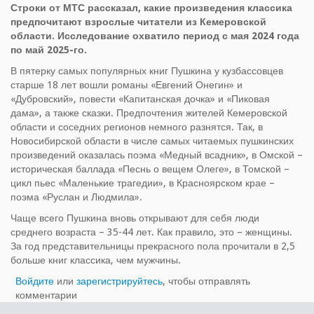
Строки от МТС рассказал, какие произведения классика
предпочитают взрослые читатели из Кемеровской
области. Исследование охватило период с мая 2024 года
по май 2025-го.
В пятерку самых популярных книг Пушкина у кузбассовцев
старше 18 лет вошли романы «Евгений Онегин» и
«Дубровский», повести «Капитанская дочка» и «Пиковая
дама», а также сказки. Предпочтения жителей Кемеровской
области и соседних регионов немного разнятся. Так, в
Новосибирской области в числе самых читаемых пушкинских
произведений оказалась поэма «Медный всадник», в Омской –
историческая баллада «Песнь о вещем Олеге», в Томской –
цикл пьес «Маленькие трагедии», в Красноярском крае –
поэма «Руслан и Людмила».
Чаще всего Пушкина вновь открывают для себя люди
среднего возраста – 35-44 лет. Как правило, это – женщины.
За год представительницы прекрасного пола прочитали в 2,5
больше книг классика, чем мужчины.
Войдите
или
зарегистрируйтесь
, чтобы отправлять
комментарии